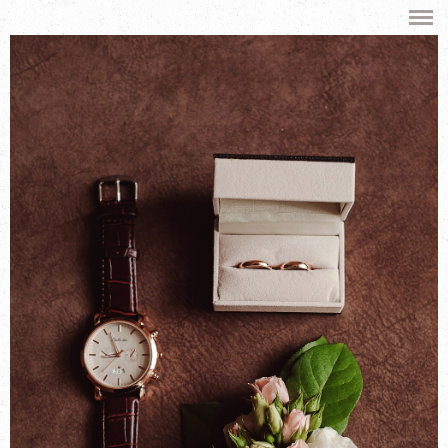
ПОРТФОЛИО
СВАДЬБЫ
НИКАХ
LOVE STORY
ЖЕНСКИЙ ПОРТРЕТ
БЛОГ
ОБО МНЕ
КОНТАКТЫ