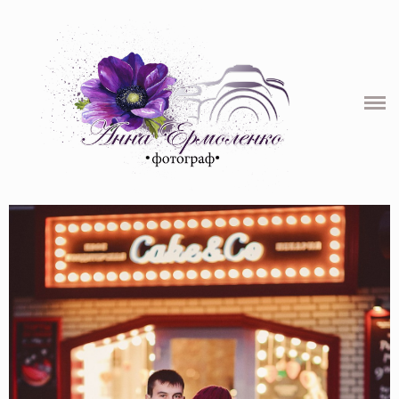
ПОРТФОЛИО
СВАДЬБЫ
НИКАХ
LOVE STORY
ЖЕНСКИЙ ПОРТРЕТ
ЦЕНЫ
БЛОГ
ОБО МНЕ
КОНТАКТЫ