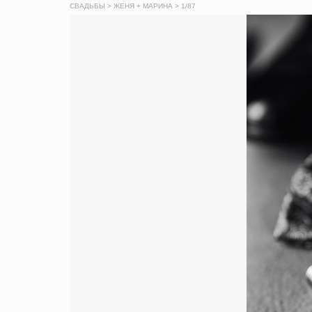
СВАДЬБЫ
> ЖЕНЯ + МАРИНА >
1
/87