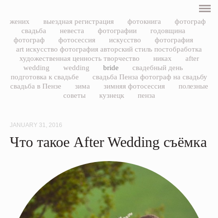
ПОРТФОЛИО
жених
выездная регистрация
фотокнига
фотограф
свадьба
невеста
фотографии
годовщина
фотограф
фотосессия
искусство
фотография
СВАДЬБЫ
art искусство фотография авторский стиль постобработка
художественная ценность творчество
никах
after
НИКАХ
wedding
wedding
bride
свадебный день
подготовка к свадьбе
свадьба Пенза фотограф на свадьбу
свадьба в Пензе
зима
зимняя фотосессия
полезные
LOVE STORY
советы
кузнецк
пенза
ЖЕНСКИЙ ПОРТРЕТ
JANUARY 31, 2016
Что такое After Wedding съёмка
ЦЕНЫ
БЛОГ
ОБО МНЕ
КОНТАКТЫ